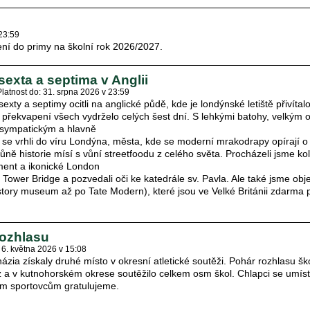
 23:59
ení do primy na školní rok 2026/2027.
exta a septima v Anglii
Platnost do: 31. srpna 2026 v 23:59
exty a septimy ocitli na anglické půdě, kde je londýnské letiště přivítal
 překvapení všech vydrželo celých šest dní. S lehkými batohy, velkým
sympatickým a hlavně
e vrhli do víru Londýna, města, kde se moderní mrakodrapy opírají o 
ě historie mísí s vůní streetfoodu z celého světa. Procházeli jsme k
ment a ikonické London
 Tower Bridge a pozvedali oči ke katedrále sv. Pavla. Ale také jsme ob
story museum až po Tate Modern), které jsou ve Velké Británii zdarma 
rozhlasu
 6. května 2026 v 15:08
ázia získaly druhé místo v okresní atletické soutěži. Pohár rozhlasu šk
 a v kutnohorském okrese soutěžilo celkem osm škol. Chlapci se umísti
m sportovcům gratulujeme.