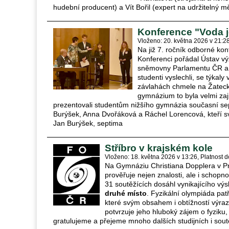
hudební producent) a Vít Bořil (expert na udržitelný m
Konference "Voda j
Vloženo: 20. května 2026 v 21:2
Na již 7. ročník odborné ko
Konferenci pořádal Ústav v
sněmovny Parlamentu ČR a 
studenti vyslechli, se týkal
závlahách chmele na Žateck
gymnázium to byla velmi zaj
prezentovali studentům nižšího gymnázia současní se
Burýšek, Anna Dvořáková a Ráchel Lorencová, kteří s
Jan Burýšek, septima
Stříbro v krajském kole
Vloženo: 18. května 2026 v 13:26
Platnost d
Na Gymnáziu Christiana Dopplera v Pra
prověřuje nejen znalosti, ale i schopn
31 soutěžících dosáhl vynikajícího vý
druhé místo
. Fyzikální olympiáda pat
které svým obsahem i obtížností výraz
potvrzuje jeho hluboký zájem o fyziku,
gratulujeme a přejeme mnoho dalších studijních i sou