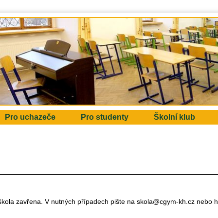
Pro uchazeče
Pro studenty
Školní klub
e škola zavřena. V nutných případech pište na skola@cgym-kh.cz neb