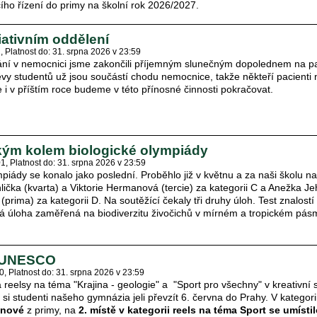
cího řízení do primy na školní rok 2026/2027.
iativním oddělení
2
Platnost do: 31. srpna 2026 v 23:59
ání v nemocnici jsme zakončili příjemným slunečným dopolednem na pa
vy studentů už jsou součástí chodu nemocnice, takže někteří pacienti n
i v příštím roce budeme v této přínosné činnosti pokračovat.
ským kolem biologické olympiády
01
Platnost do: 31. srpna 2026 v 23:59
mpiády se konalo jako poslední. Proběhlo již v květnu a za naši školu n
hlička (kvarta) a Viktorie Hermanová (tercie) za kategorii C a Anežka Je
rima) za kategorii D. Na soutěžící čekaly tři druhy úloh. Test znalost
cká úloha zaměřená na biodiverzitu živočichů v mírném a tropickém pás
i UNESCO
10
Platnost do: 31. srpna 2026 v 23:59
reelsy na téma "Krajina - geologie" a "Sport pro všechny" v kreativní s
i studenti našeho gymnázia jeli převzít 6. června do Prahy. V kategor
anové
z primy, na
2. místě v kategorii reels na téma Sport se umísti