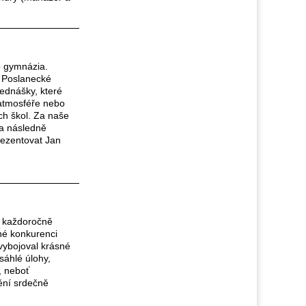
o gymnázia.
í Poslanecké
dnášky, které
v atmosféře nebo
ch škol. Za naše
 a následně
rezentovat Jan
é každoročně
lné konkurenci
vybojoval krásné
sáhlé úlohy,
, neboť
tění srdečně