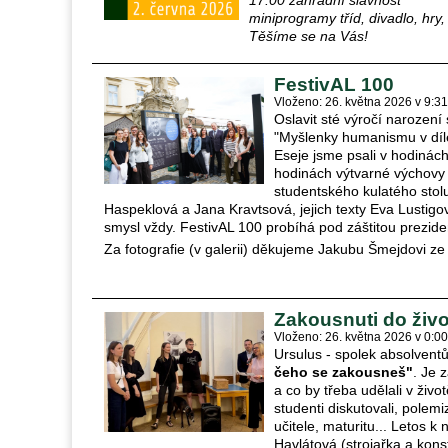
17:00 zahradní slavnost
miniprogramy tříd, divadlo, hry
Těšíme se na Vás!
FestivAL 100
Vloženo: 26. května 2026 v 9:31
Oslavit sté výročí narození
"Myšlenky humanismu v díle
Eseje jsme psali v hodinách
hodinách výtvarné výchovy 
studentského kulatého stolu
Haspeklová a Jana Kravtsová, jejich texty Eva Lustigov
smysl vždy. FestivAL 100 probíhá pod záštitou prezide
Za fotografie (v galerii) děkujeme Jakubu Šmejdovi z
Zakousnuti do živo
Vloženo: 26. května 2026 v 0:00
Ursulus - spolek absolventů
čeho se zakousneš"
. Je 
a co by třeba udělali v živ
studenti diskutovali, polem
učitele, maturitu... Letos k
Havlátová (strojařka a kon