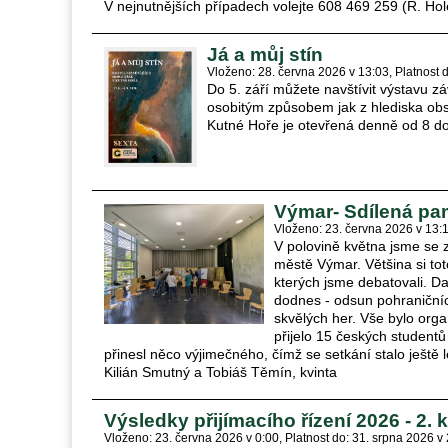
V nejnutnějších případech volejte 608 469 259 (R. Hol
Já a můj stín
Vloženo: 28. června 2026 v 13:03
Platnost 
Do 5. září můžete navštívit výstavu z
osobitým způsobem jak z hlediska obsa
Kutné Hoře je otevřená denně od 8 d
Výmar- Sdílená pa
Vloženo: 23. června 2026 v 13:
V polovině května jsme se 
městě Výmar. Většina si tot
kterých jsme debatovali. Da
dodnes - odsun pohraniční
skvělých her. Vše bylo o
přijelo 15 českých student
přinesl něco výjimečného, čímž se setkání stalo ještě 
Kilián Smutný a Tobiáš Těmín, kvinta
Výsledky přijímacího řízení 2026 - 2. 
Vloženo: 23. června 2026 v 0:00
Platnost do: 31. srpna 2026 v