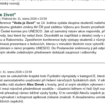
ěstský rozvoj).
e život"
8
Platnost do: 31. srpna 2026 v 23:59
nference
“Voda je život”
se 14. května vydala skupina studentů našeh
ýzkumu globální změny AV ČR pod záštitou Výboru pro životní prostřed
České komise pro UNESCO. Jak už samotný název akce napovídá, pře
y vody, bez které by nebyl život. Dozvěděli se například o detekci vody 
u a Rakovnicku. Zpestřením konference byly výstupy studentů z různý
ímavá prezentace o ledovcích, kterou v minulém školním roce vytvořili
ptimáni v rámci projektu UNESCO. Do Poslanecké sněmovny ji jeli odp
vým skvěle zvládnutým přednesem dokázali zaujmout i odborníky.
o: 31. srpna 2026 v 23:59
ze se uskutečnilo krajské kolo Fyzikální olympiády v kategorii E, kter
ost samostatného uvažování při řešení náročných fyzikálních úloh. V si
sledku náš student
Alex Drnek
z kvarty, jenž si svým skvělým výkonem 
ří mezi náročné předmětové soutěže – účastníci během ní řeší čtyři roz
ně přesahují rámec běžné výuky fyziky. O to cennější Alexův úspěch je
 vytrvalost i schopnost aplikovat získané znalosti. K dosaženému umís
těžních úspěchů.