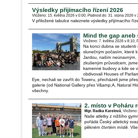
Výsledky přijímacího řízení 2026
Vloženo: 15. května 2026 v 0:00
Platnost do: 31. srpna 2026 v
V přiložené tabulce naleznete výsledky přijímacího říz
Mind the gap aneb s
Vloženo: 7. května 2026 v 8:10
Na konci dubna se studenti s
slunečným počasím, které k
Jardou, naším neúnavným, 
zkušeným průvodcem, jsme s
kamenné budovy a kde se vůn
obdivovali Houses of Parlia
Eye, nechali se zavřít do Toweru, přecházeli jsme přes
galerie (od National Gallery přes V&amp;A, Natural Hi
všechny.
2. místo v Poháru 
Mgr. Radka Karelová
Vloženo:
Naše atletky z nižšího gymn
pořádá Český atletický svaz
pěkném čtvrtém místě. Vše