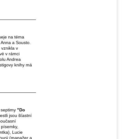
eseje na téma
a Anna a Sousto.
 vznikla v
vé v rámci
kolu Andrea
ustigovy knihy má
a septimy
"Do
estli jsou šťastní
 současní
, písemky,
ntka), Lucie
Churý (manažer a