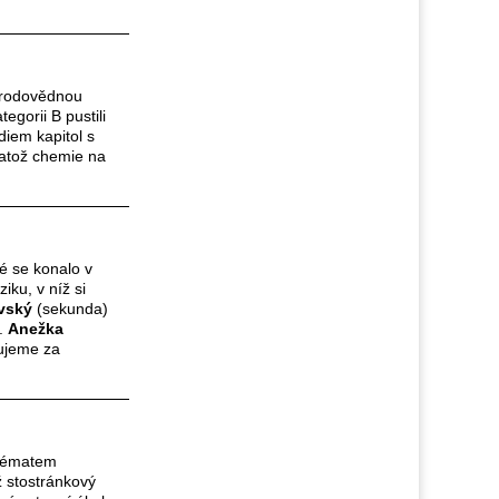
řírodovědnou
gorii B pustili
diem kapitol s
natož chemie na
ré se konalo v
ku, v níž si
ovský
(sekunda)
í.
Anežka
ujeme za
 tématem
 stostránkový