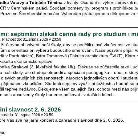
adka Votavy a Tobiáše Těmína
z kvinty. Ocenění si výherci převzali 
 ČR v Černínském paláci. Součástí odměny byl program s prohlídkou 
v Praze ve Šternberském paláci. Výhercům gratulujeme a děkujeme za r
mi: septimáni získali cenné rady pro studium i ma
2
Platnost do: 31. srpna 2026 v 23:59
 5. června absolventi naší školy, aby se podělili o své zkušenosti ze st
ům s orientací při výběru budoucího směřování. Naše pozvání přijali
udií v Pardubicích), Bára Tomanová (Fakulta architektury ČVUT), Klára
akulta ekonomicko-správní
onika Straková (3. lékařská fakulta UK). Diskuse se zúčastnila také Luc
 naší školy, ale studuje etopedii a speciální pedagogiku – obor, o který
i o svých studijních zkušenostech, nárocích jednotlivých oborů i studen
 přijímacím zkouškám. Studenti septimy využili příležitosti a hodně se pt
li teprve nedávno. Děkujeme všem za jejich čas, ochotu mezi nás přijít 
e se s absolventy školy budeme potkávat i v dalších letech.
ní slavnost 2. 6. 2026
tnost do: 31. srpna 2026 v 23:59
e Vás zve na jarní koncert a zahradní slavnost dne 2. 6. 2026.
ele