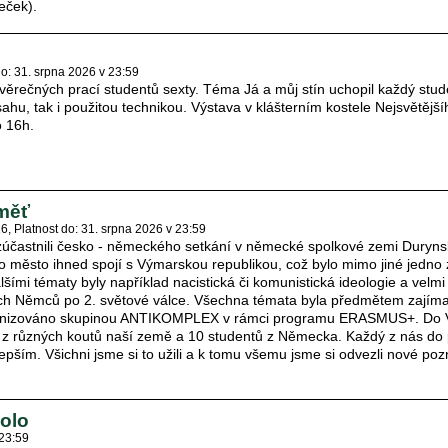
eček).
do: 31. srpna 2026 v 23:59
ávěrečných prací studentů sexty. Téma Já a můj stín uchopil každý stu
hu, tak i použitou technikou. Výstava v klášterním kostele Nejsvětějš
o 16h.
měť
16
Platnost do: 31. srpna 2026 v 23:59
zúčastnili česko - německého setkání v německé spolkové zemi Durynsk
o město ihned spojí s Výmarskou republikou, což bylo mimo jiné jedno 
lšími tématy byly například nacistická či komunistická ideologie a velm
ch Němců po 2. světové válce. Všechna témata byla předmětem zajíma
rganizováno skupinou ANTIKOMPLEX v rámci programu ERASMUS+. Do
ů z různých koutů naší země a 10 studentů z Německa. Každý z nás d
lepším. Všichni jsme si to užili a k tomu všemu jsme si odvezli nové poz
kolo
 23:59