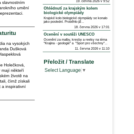
19. června 2026 v 9:52
na slavnostním
barokního umění
Ohlédnutí za krajským kolem
biologické olympiády
eprezentaci.
Krajské kolo biologické olympiády se konalo
jako poslední. Proběhlo již
18. června 2026 v 17:01
turitu
Ocenění v soutěži UNESCO
Ocenění za malby, kresby a reelsy na téma
udia na vysokých
"Krajina - geologie" a "Sport pro všechny"
 Vanda Dušková
11. června 2026 v 11:10
 Haspeklová
Přeložit / Translate
ie Holečková,
Select Language
▼
 mají někteří
tském životě na
ali, čímž získali
a inspirativní