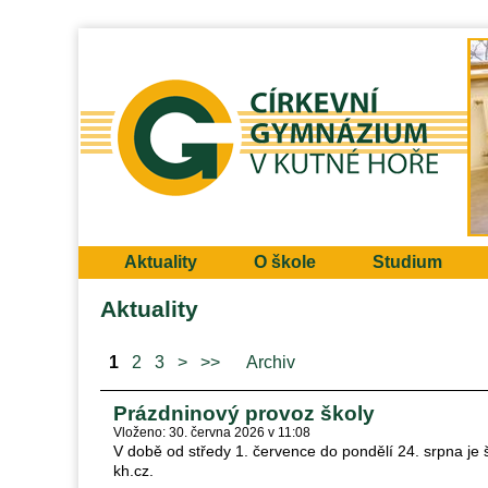
Aktuality
O škole
Studium
Aktuality
1
2
3
>
>>
Archiv
Prázdninový provoz školy
Vloženo: 30. června 2026 v 11:08
V době od středy 1. července do pondělí 24. srpna j
kh.cz.