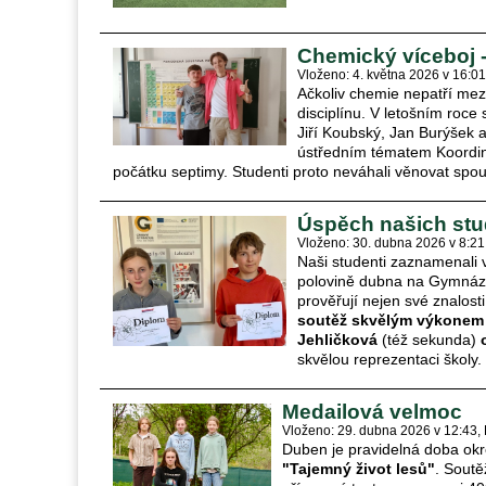
Chemický víceboj 
Vloženo: 4. května 2026 v 16:01
Ačkoliv chemie nepatří mez
disciplínu. V letošním roce
Jiří Koubský, Jan Burýšek a
ústředním tématem Koordina
počátku septimy. Studenti proto neváhali věnovat spou
Úspěch našich stu
Vloženo: 30. dubna 2026 v 8:21
Naši studenti zaznamenali v
polovině dubna na Gymnáziu
prověřují nejen své znalosti
soutěž skvělým výkonem 
Jehličková
(též sekunda)
skvělou reprezentaci školy.
Medailová velmoc
Vloženo: 29. dubna 2026 v 12:43
Duben je pravidelná doba okr
"Tajemný život lesů"
. Soutě