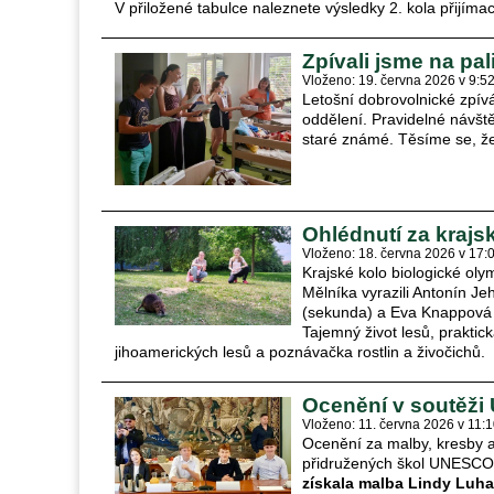
V přiložené tabulce naleznete výsledky 2. kola přijíma
Zpívali jsme na pal
Vloženo: 19. června 2026 v 9:5
Letošní dobrovolnické zpív
oddělení. Pravidelné návště
staré známé. Těsíme se, že 
Ohlédnutí za kraj
Vloženo: 18. června 2026 v 17:
Krajské kolo biologické oly
Mělníka vyrazili Antonín Je
(sekunda) a Eva Knappová (p
Tajemný život lesů, prakti
jihoamerických lesů a poznávačka rostlin a živočichů.
Ocenění v soutěž
Vloženo: 11. června 2026 v 11:
Ocenění za malby, kresby a 
přidružených škol UNESCO s
získala malba Lindy Luh