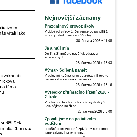
Nejnovější záznamy
Prázdninový provoz školy
liativním
V době od středy 1. července do pondělí 24.
ás vítají jako
srpna je škola zavřena. V nutných
30. června 2026 v 11:08
Já a můj stín
Do 5. září můžete navštívit výstavu
závěrečných
28. června 2026 v 13:03
Výmar- Sdílená paměť
a dvakrát do
V polovině května jsme se zúčastnili česko -
německého setkání v německé
hličková
23. června 2026 v 13:16
í na téma
mu
Výsledky přijímacího řízení 2026 -
2. kolo
V přiložené tabulce naleznete výsledky 2.
kola přijímacího řízení
23. června 2026 v 0:00
Zpívali jsme na paliativním
outěži Sítě
oddělení
ii malba
1. místo
Letošní dobrovolnické zpívání v nemocnici
jsme zakončili příjemným
lo