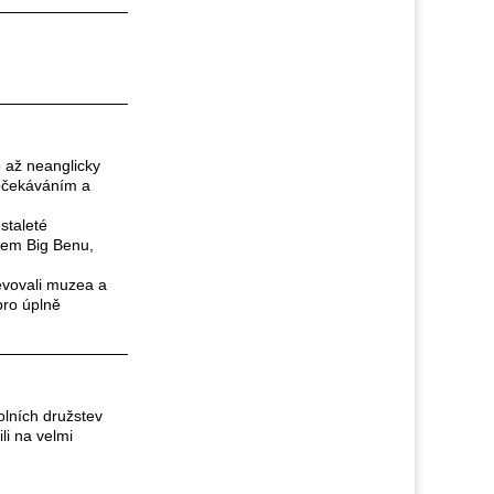
o až neanglicky
 očekáváním a
staleté
olem Big Benu,
jevovali muzea a
pro úplně
olních družstev
li na velmi