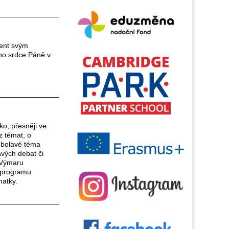
dent svým
ího srdce Páně v
o, přesněji ve
z témat, o
i bolavé téma
vých debat či
 Výmaru
o programu
natky.