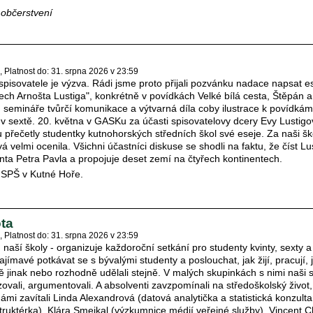
, občerstvení
Platnost do: 31. srpna 2026 v 23:59
 spisovatele je výzva. Rádi jsme proto přijali pozvánku nadace napsat 
ch Arnošta Lustiga", konkrétně v povídkách Velké bílá cesta, Štěpán 
 semináře tvůrčí komunikace a výtvarná díla coby ilustrace k povídkám
v sextě. 20. května v GASKu za účasti spisovatelovy dcery Evy Lustigo
 přečetly studentky kutnohorských středních škol své eseje. Za naši š
á velmi ocenila. Všichni účastníci diskuse se shodli na faktu, že číst L
nta Petra Pavla a propojuje deset zemí na čtyřech kontinentech.
e SPŠ v Kutné Hoře.
ta
Platnost do: 31. srpna 2026 v 23:59
 naší školy - organizuje každoroční setkání pro studenty kvinty, sexty 
zajímavé potkávat se s bývalými studenty a poslouchat, jak žijí, pracují, j
otě jinak nebo rozhodně udělali stejně. V malých skupinkách s nimi naši
izovali, argumentovali. A absolventi zavzpomínali na středoškolský život
 námi zavítali Linda Alexandrová (datová analytička a statistická konzulta
struktérka), Klára Smejkal (výzkumnice médií veřejné služby), Vincent 