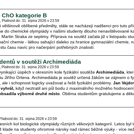
- ChO kategorie B
Platnost do: 31. srpna 2026 v 23:59
i většinově oblíbené předměty, stále se nacházejí nadšenci pro tuto p
 se do chemické olympiády v našimi studenty dlouho nenavštěvované kate
 Martin Straka ze septimy. Příprava na soutěž začala již v listopadu stu
ční chemie - látkou sahající daleko za hranice gymnaziální chemie, 
stu času navíc pro načerpání potřebných znalostí.
dentů v soutěži Archimediáda
Platnost do: 31. srpna 2026 v 23:59
ynikající úspěch v okresním kole fyzikální soutěže
Archimediáda
, kte
 Jiřího Ortena. Archimediáda je soutěž určená žákům se zájmem o fyzi
, ale i schopnost logicky uvažovat a řešit fyzikální problémy.
Jan Vejd
vyhrál,
když neztratil ani půl bodu z maximálního možného hodnocen
obsadila výborné druhé místo
. Oběma studentům gratulujeme a děk
Platnost do: 31. srpna 2026 v 23:59
esních kol biologické olympiády různých věkových kategorií. Letos byl
ž klade na studenty ohromné nároky nad rámec běžné výuky - více než