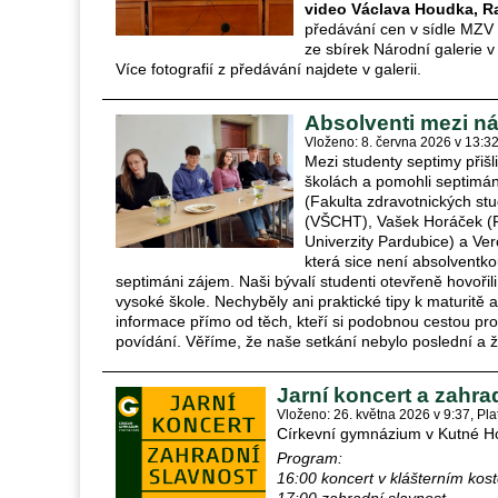
video Václava Houdka, R
předávání cen v sídle MZV
ze sbírek Národní galerie 
Více fotografií z předávání najdete v galerii.
Absolventi mezi ná
Vloženo: 8. června 2026 v 13:3
Mezi studenty septimy přišli
školách a pomohli septimán
(Fakulta zdravotnických st
(VŠCHT), Vašek Horáček (F
Univerzity Pardubice) a Ver
která sice není absolventkou
septimáni zájem. Naši bývalí studenti otevřeně hovořil
vysoké škole. Nechyběly ani praktické tipy k maturitě a
informace přímo od těch, kteří si podobnou cestou proš
povídání. Věříme, že naše setkání nebylo poslední a ž
Jarní koncert a zahrad
Vloženo: 26. května 2026 v 9:37
Pla
Církevní gymnázium v Kutné Hoř
Program:
16:00 koncert v klášterním kost