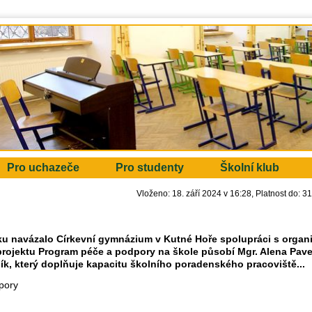
Pro uchazeče
Pro studenty
Školní klub
Vloženo: 18. září 2024 v 16:28
Platnost do: 3
oku navázalo Církevní gymnázium v Kutné Hoře spolupráci s organi
i projektu Program péče a podpory na škole působí
Mgr. Alena Pav
k, který doplňuje kapacitu školního poradenského pracoviště...
pory