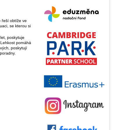
 řeší obtíže ve
aci, se kterou si
let, poskytuje
ho Lehkost pomáhá
vých, poskytují
 poradny.