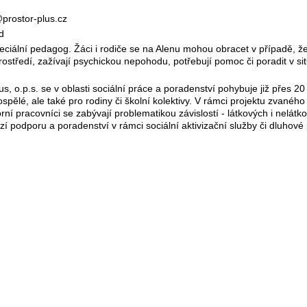
prostor-plus.cz
od
eciální pedagog. Žáci i rodiče se na Alenu mohou obracet v případě, že
středí, zažívají psychickou nepohodu, potřebují pomoc či poradit v situ
s, o.p.s. se v oblasti sociální práce a poradenství pohybuje již přes 20 
ospělé, ale také pro rodiny či školní kolektivy. V rámci projektu zvané
ní pracovníci se zabývají problematikou závislostí - látkových i nelátko
bízí podporu a poradenství v rámci sociální aktivizační služby či dluhové