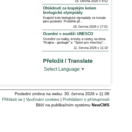
19. června 2026 v 9:52
Ohlédnutí za krajským kolem
biologické olympiády
Krajské kolo biologické olympiády se konalo
jako poslední. Proběhlo již
18. června 2026 v 17:01
Ocenění v soutěži UNESCO
Ocenění za malby, kresby a reelsy na téma
"Krajina - geologie" a "Sport pro všechny"
11. června 2026 v 11:10
Přeložit / Translate
Select Language
▼
Poslední změna na webu: 30. června 2026 v 11:08
Přihlásit se
Využívání cookies
Prohlášení o přístupnosti
Běží na publikačním systému
NewCMS