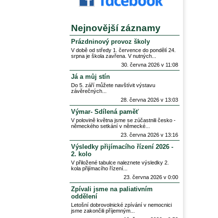
Nejnovější záznamy
Prázdninový provoz školy
V době od středy 1. července do pondělí 24.
srpna je škola zavřena. V nutných
30. června 2026 v 11:08
Já a můj stín
Do 5. září můžete navštívit výstavu
závěrečných
28. června 2026 v 13:03
Výmar- Sdílená paměť
V polovině května jsme se zúčastnili česko -
německého setkání v německé
23. června 2026 v 13:16
Výsledky přijímacího řízení 2026 -
2. kolo
V přiložené tabulce naleznete výsledky 2.
kola přijímacího řízení
23. června 2026 v 0:00
Zpívali jsme na paliativním
oddělení
Letošní dobrovolnické zpívání v nemocnici
jsme zakončili příjemným