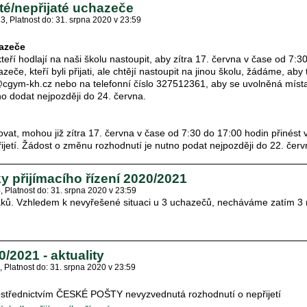
até/nepřijaté uchazeče
23
Platnost do: 31. srpna 2020 v 23:59
hazeče
teří hodlají na naši školu nastoupit, aby zítra 17. června v čase od 7:3
zeče, kteří byli přijati, ale chtějí nastoupit na jinou školu, žádáme, aby
a@cgym-kh.cz nebo na telefonní číslo 327512361, aby se uvolněná míst
no dodat nejpozději do 24. června.
dovat, mohou již zítra 17. června v čase od 7:30 do 17:00 hodin přinés
ijetí. Žádost o změnu rozhodnutí je nutno podat nejpozději do 22. červ
 přijímacího řízení 2020/2021
4
Platnost do: 31. srpna 2020 v 23:59
áků. Vzhledem k nevyřešené situaci u 3 uchazečů, necháváme zatím 3 
0/2021 - aktuality
Platnost do: 31. srpna 2020 v 23:59
ostřednictvím ČESKÉ POŠTY nevyzvednutá rozhodnutí o nepřijetí