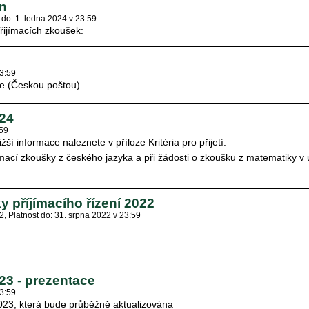
ín
 do: 1. ledna 2024 v 23:59
ijímacích zkoušek:
23:59
ce (Českou poštou).
024
:59
í informace naleznete v příloze Kritéria pro přijetí.
jímací zkoušky z českého jazyka a při žádosti o zkoušku z matematiky v
 příjímacího řízení 2022
12
Platnost do: 31. srpna 2022 v 23:59
023 - prezentace
23:59
2023, která bude průběžně aktualizována