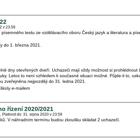
022
2 v 23:59
u písemného testu ze vzdělávacího oboru Český jazyk a literatura a pí
ly do 1. března 2021.
lně dny otevřených dveří. Uchazeči mají vždy možnost si prohlédnout š
ýuky. Letos to není vzhledem k současné situaci možné. Půjde-li to, us
dou zveřejněna nejpozději do 31. ledna 2021.
u školy e-mailem
ho řízení 2020/2021
4
Platnost do: 31. srpna 2020 v 23:59
áků. V náhradním termínu budou zkoušku skládat 2 uchazeči.