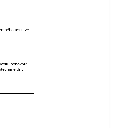
semného testu ze
kolu, pohovořit
kutečníme dny