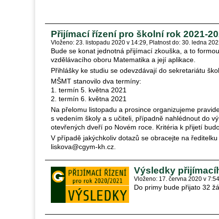
Přijímací řízení pro školní rok 2021-2
Vloženo: 23. listopadu 2020 v 14:29
Platnost do: 30. ledna 202
Bude se konat jednotná přijímací zkouška, a to formo
vzdělávacího oboru Matematika a její aplikace.
Přihlášky ke studiu se odevzdávají do sekretariátu ško
MŠMT stanovilo dva termíny:
1. termín 5. května 2021
2. termín 6. května 2021
Na přelomu listopadu a prosince organizujeme pravide
s vedením školy a s učiteli, případně nahlédnout do v
otevřených dveří po Novém roce. Kritéria k přijetí bu
V případě jakýchkoliv dotazů se obracejte na ředitelk
liskova@cgym-kh.cz.
Výsledky přijímací
Vloženo: 17. června 2020 v 7:5
Do primy bude přijato 32 ž