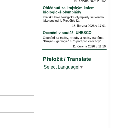
19. června 2026 v 9:52
Ohlédnutí za krajským kolem
biologické olympiády
Krajské kolo biologické olympiády se konalo
jako poslední. Proběhlo již
18. června 2026 v 17:01
Ocenění v soutěži UNESCO
Ocenění za malby, kresby a reelsy na téma
"Krajina - geologie" a "Sport pro všechny"
11. června 2026 v 11:10
Přeložit / Translate
Select Language
▼