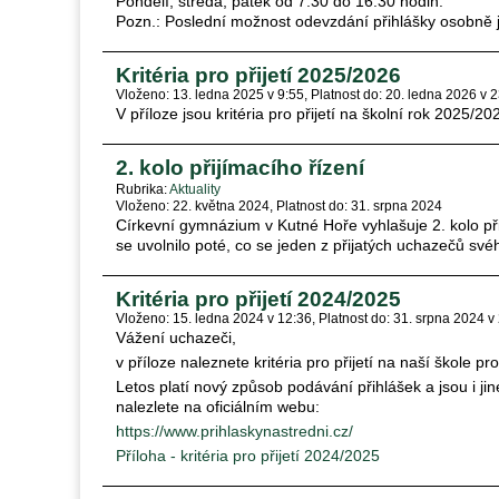
Pondělí, středa, pátek od 7:30 do 16:30 hodin.
Pozn.: Poslední možnost odevzdání přihlášky osobně je
Kritéria pro přijetí 2025/2026
Vloženo: 13. ledna 2025 v 9:55
Platnost do: 20. ledna 2026 v 
V příloze jsou kritéria pro přijetí na školní rok 2025/20
2. kolo přijímacího řízení
Rubrika
Aktuality
Vloženo: 22. května 2024
Platnost do: 31. srpna 2024
Církevní gymnázium v Kutné Hoře vyhlašuje 2. kolo přij
se uvolnilo poté, co se jeden z přijatých uchazečů své
Kritéria pro přijetí 2024/2025
Vloženo: 15. ledna 2024 v 12:36
Platnost do: 31. srpna 2024 v
Vážení uchazeči,
v příloze naleznete kritéria pro přijetí na naší škole p
Letos platí nový způsob podávání přihlášek a jsou i ji
nalezlete na oficiálním webu:
https://www.prihlaskynastredni.cz/
Příloha - kritéria pro přijetí 2024/2025