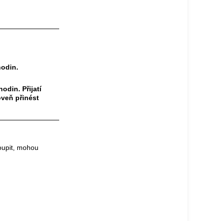
hodin.
odin. Přijatí
oveň přinést
toupit, mohou