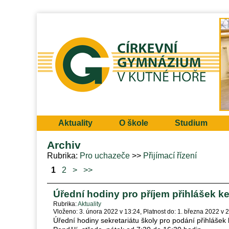
Aktuality
O škole
Studium
Archiv
Rubrika
Pro uchazeče
Přijímací řízení
1
2
>
>>
Úřední hodiny pro příjem přihlášek ke
Rubrika
Aktuality
Vloženo: 3. února 2022 v 13:24
Platnost do: 1. března 2022 v 
Úřední hodiny sekretariátu školy pro podání přihlášek 