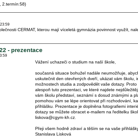
, 2.termín:58)
a
 23:59
olečnosti CERMAT, kterou mají víceletá gymnázia povinnost využít, nal
022 - prezentace
23:59
Vážení uchazeči o studium na naší škole,
současná situace bohužel nadále neumožňuje, aby
uskutečnit den otevřených dveří, ukázat vám školu, 
možnostech studia a zodpovědět vaše dotazy. Prot
alespoň tuto prezentaci, ve které najdete nejdůležitěj
vám školu představí, seznámí s dosud známými a pl
pomohou vám se lépe orientovat při rozhodování, k
přihlášku. Prezentace je doplněna fotografiemi interié
dotazy se můžete obracet e-mailem na ředitelku škol
liskova@cgym-kh.cz.
Přeji všem hodně zdraví a těším se na vaše přihlášk
Stanislava Lisková