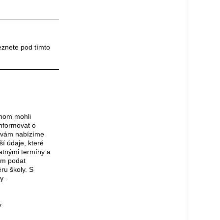
eznete pod tímto
chom mohli
informovat o
o vám nabízíme
ší údaje, které
atnými termíny a
am podat
ru školy. S
y -
y.