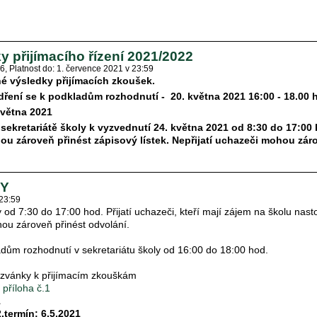
 přijímacího řízení 2021/2022
56
Platnost do: 1. července 2021 v 23:59
é výsledky přijímacích zkoušek.
dření se k podkladům rozhodnutí - 20. května 2021 16:00 - 18.00 
května 2021
 sekretariátě školy k vyzvednutí 24. května 2021 od 8:30 do 17:00 h
hou zároveň přinést zápisový lístek. Nepřijatí uchazeči mohou zár
TY
 23:59
 od 7:30 do 17:00 hod. Přijatí uchazeči, kteří mají zájem na školu nas
hou zároveň přinést odvolání.
adům rozhodnutí v sekretariátu školy od 16:00 do 18:00 hod.
zvánky k přijímacím zkouškám
z
příloha č.1
1
2.termín: 6.5.2021