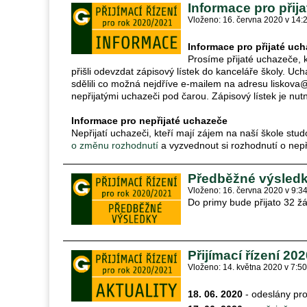
Informace pro přij
Vloženo: 16. června 2020 v 14:
Informace pro přijaté uc
Prosíme přijaté uchazeče, k
přišli odevzdat zápisový lístek do kanceláře školy. Ucha
sdělili co možná nejdříve e-mailem na adresu liskov
nepřijatými uchazeči pod čarou. Zápisový lístek je nut
Informace pro nepřijaté uchazeče
Nepřijatí uchazeči, kteří mají zájem na naší škole stu
o změnu rozhodnutí
a vyzvednout si rozhodnutí o nepř
Předběžné výsledky
Vloženo: 16. června 2020 v 9:3
Do primy bude přijato 32 ž
Přijímací řízení 202
Vloženo: 14. května 2020 v 7:50
18. 06. 2020
- odeslány pr