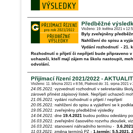
Předběžné výsledky
Vloženo: 19. května 2021 v 12:
Byly zveřejněny předběžn
Nahlížení do spisu a vyjá
Vydání rozhodnutí - 21. 
Rozhodnutí o přijetí či nepřijetí bude připraveno v
uchazeči, kteří mají zájem na školu nastoupit, mo
odvolání.
Přijímací řízení 2021/2022 - AKTUALI
Vloženo: 11. března 2021 v 8:56
Platnost do: 31. srpna 2021 v
24.05.2021:
vyzvednutí rozhodnutí v sekretariátu školy
zároveň přinést zápisový lístek. Nepřijatí uchazeči mo
21.05.2021:
vydání rozhodnutí o přijetí / nepřijetí
20.05.2021:
nahlížení do spisu a vyjádření se k podkl
19.05.2021:
zveřejněny předběžné výsledky
14.04.2021:
dne
19.4.2021
budou poštou odeslány po
16.03.2021:
zveřejnění časového rozvrhu zkoušek, vi
16.03.2021:
stanovení náhradního termínu -
3.6.202
11.03.2021:
změna termínů PZ -
1.termín: 5.5.2021, 