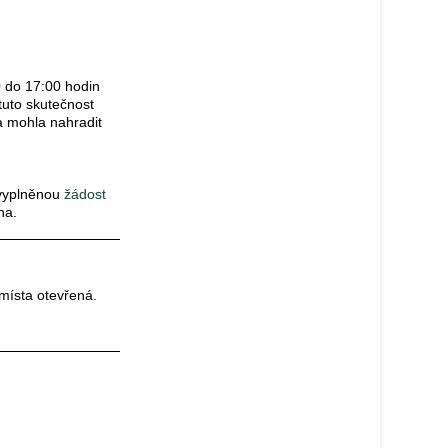
0 do 17:00 hodin
 tuto skutečnost
a mohla nahradit
t vyplněnou
žádost
na.
místa otevřená.