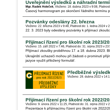
Uveřejnění výsledků a náhradní term
Mgr. Radek Holeček
Vloženo: 18. dubna 2023 v 9:08
Platnost
Časový harmonogram po skončení řádného termínu př
Pozvánky odeslány 22. března
Vloženo: 22. března 2023 v 9:48
Platnost do: 1. ledna 2024 v 
22. 3. 2023 byly odeslány pozvánky k přijímací zkouš
Přijímací řízení pro školní rok 2023/2
Vloženo: 15. září 2022 v 7:46
Platnost do: 31. srpna 2023 v 23
Přijímací zkoušky proběhnou 17. a 18. dubna 2023. Bližš
Ukrajinští uchazeči mohou při žádosti o prominutí při
jazyce využít přiložený formulář.
Předběžné výsledky
Vloženo: 28. dubna 2022 v 14:
Přijímací řízení pro školní rok 2022/2
Vloženo: 9. února 2022 v 11:25
Platnost do: 31. srpna 2022 v 
Prezentace k příjímacímu řízení pro školní rok 2022/