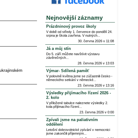
Nejnovější záznamy
Prázdninový provoz školy
V době od středy 1. července do pondělí 24.
srpna je škola zavřena. V nutných
30. června 2026 v 11:08
Já a můj stín
Do 5. září můžete navštívit výstavu
závěrečných
28. června 2026 v 13:03
 ukrajinském
Výmar- Sdílená paměť
V polovině května jsme se zúčastnili česko -
německého setkání v německé
23. června 2026 v 13:16
Výsledky přijímacího řízení 2026 -
2. kolo
V přiložené tabulce naleznete výsledky 2.
kola přijímacího řízení
23. června 2026 v 0:00
Zpívali jsme na paliativním
oddělení
Letošní dobrovolnické zpívání v nemocnici
jsme zakončili příjemným