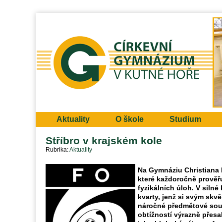
Aktuality
O škole
Studium
Stříbro v krajském kole
Rubrika
Aktuality
Na Gymnáziu Christiana D
které každoročně prověř
fyzikálních úloh. V siln
kvarty, jenž si svým sk
náročné předmětové soutě
obtížností výrazně přesa