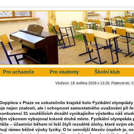
Pro uchazeče
Pro studenty
Školní klub
Vloženo: 18. května 2026 v 13:26
Platnost do: 
opplera v Praze se uskutečnilo krajské kolo Fyzikální olympiády v
uje nejen znalosti, ale i schopnost samostatného uvažování při ř
é konkurenci 31 soutěžících dosáhl vynikajícího výsledku náš stu
vělým výkonem vybojoval krásné
druhé místo
. Fyzikální olympiáda 
že – účastníci během ní řeší čtyři rozsáhlé úlohy, které svým o
hují rámec běžné výuky fyziky. O to cennější Alexův úspěch je, n