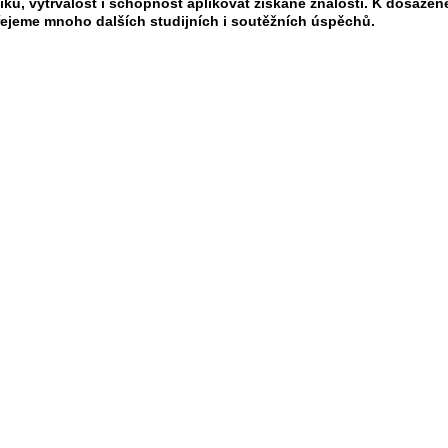
iku, vytrvalost i schopnost aplikovat získané znalosti. K dosaže
řejeme mnoho dalších studijních i soutěžních úspěchů.