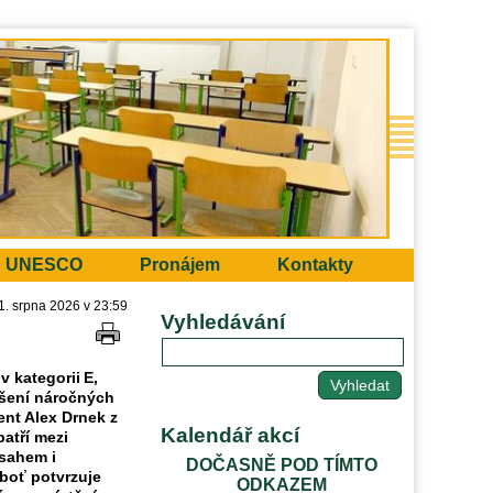
UNESCO
Pronájem
Kontakty
31. srpna 2026 v 23:59
Vyhledávání
 kategorii E,
ešení náročných
dent
Alex Drnek
z
Kalendář akcí
patří mezi
bsahem i
DOČASNĚ POD TÍMTO
eboť potvrzuje
ODKAZEM