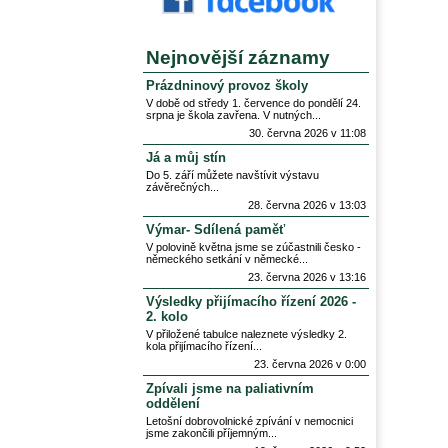
Nejnovější záznamy
Prázdninový provoz školy
V době od středy 1. července do pondělí 24.
srpna je škola zavřena. V nutných
30. června 2026 v 11:08
Já a můj stín
Do 5. září můžete navštívit výstavu
závěrečných
28. června 2026 v 13:03
Výmar- Sdílená paměť
V polovině května jsme se zúčastnili česko -
německého setkání v německé
23. června 2026 v 13:16
Výsledky přijímacího řízení 2026 -
2. kolo
V přiložené tabulce naleznete výsledky 2.
kola přijímacího řízení
23. června 2026 v 0:00
Zpívali jsme na paliativním
oddělení
Letošní dobrovolnické zpívání v nemocnici
jsme zakončili příjemným