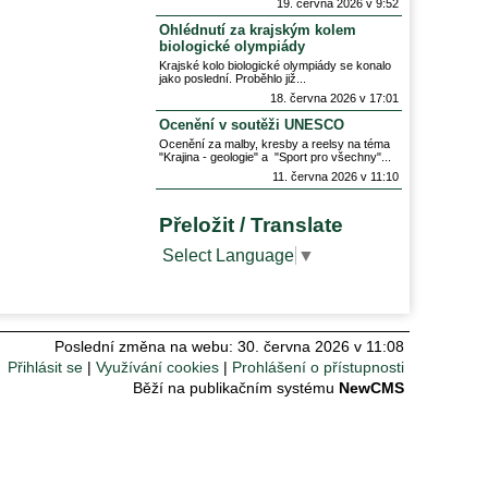
19. června 2026 v 9:52
Ohlédnutí za krajským kolem
biologické olympiády
Krajské kolo biologické olympiády se konalo
jako poslední. Proběhlo již
18. června 2026 v 17:01
Ocenění v soutěži UNESCO
Ocenění za malby, kresby a reelsy na téma
"Krajina - geologie" a "Sport pro všechny"
11. června 2026 v 11:10
Přeložit / Translate
Select Language
▼
Poslední změna na webu: 30. června 2026 v 11:08
Přihlásit se
Využívání cookies
Prohlášení o přístupnosti
Běží na publikačním systému
NewCMS