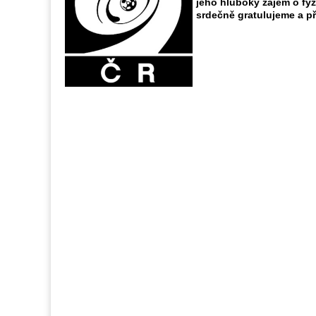
jeho hluboký zájem o fyz
srdečně gratulujeme a p