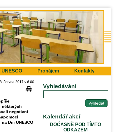
UNESCO
Pronájem
Kontakty
8. června 2017 v 6:00
Vyhledávání
spíše
o některých
vali negativní
Kalendář akcí
 napomoci
ta) na Dni UNESCO
DOČASNĚ POD TÍMTO
ODKAZEM