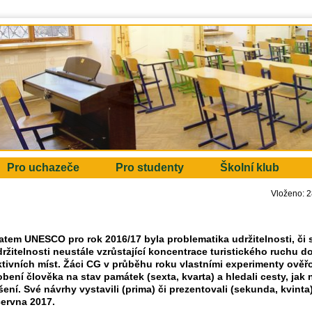
Pro uchazeče
Pro studenty
Školní klub
Vloženo: 2
tem UNESCO pro rok 2016/17 byla problematika udržitelnosti, či 
ržitelnosti neustále vzrůstající koncentrace turistického ruchu d
ktivních míst. Žáci CG v průběhu roku vlastními experimenty ověřo
bení člověka na stav památek (sexta, kvarta) a hledali cesty, jak
šení. Své návrhy vystavili (prima) či prezentovali (sekunda, kvin
června 2017.