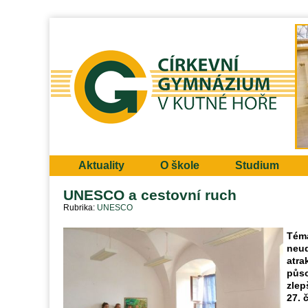
Aktuality
O škole
Studium
UNESCO a cestovní ruch
Rubrika
UNESCO
Téma
neud
atra
půso
zlep
27. 