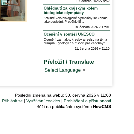
19. června 2026 v 9:52
Ohlédnutí za krajským kolem
biologické olympiády
Krajské kolo biologické olympiády se konalo
jako poslední. Proběhlo již
18. června 2026 v 17:01
Ocenění v soutěži UNESCO
Ocenění za malby, kresby a reelsy na téma
"Krajina - geologie" a "Sport pro všechny"
11. června 2026 v 11:10
Přeložit / Translate
Select Language
▼
Poslední změna na webu: 30. června 2026 v 11:08
Přihlásit se
Využívání cookies
Prohlášení o přístupnosti
Běží na publikačním systému
NewCMS