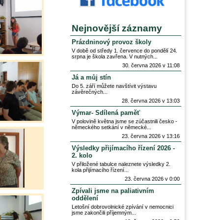
Nejnovější záznamy
Prázdninový provoz školy
V době od středy 1. července do pondělí 24.
srpna je škola zavřena. V nutných
30. června 2026 v 11:08
Já a můj stín
Do 5. září můžete navštívit výstavu
závěrečných
28. června 2026 v 13:03
Výmar- Sdílená paměť
V polovině května jsme se zúčastnili česko -
německého setkání v německé
23. června 2026 v 13:16
Výsledky přijímacího řízení 2026 -
2. kolo
V přiložené tabulce naleznete výsledky 2.
kola přijímacího řízení
23. června 2026 v 0:00
Zpívali jsme na paliativním
oddělení
Letošní dobrovolnické zpívání v nemocnici
jsme zakončili příjemným