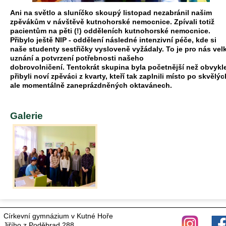
Ani na světlo a sluníčko skoupý listopad nezabránil našim
zpěvákům v návštěvě kutnohorské nemocnice. Zpívali totiž
pacientům na pěti (!) odděleních kutnohorské nemocnice.
Přibylo ještě NIP - oddělení následné intenzivní péče, kde si
naše studenty sestřičky vysloveně vyžádaly. To je pro nás vel
uznání a potvrzení potřebnosti našeho
dobrovolničení. Tentokrát skupina byla početnější než obvykle
přibyli noví zpěváci z kvarty, kteří tak zaplnili místo po skvělýc
ale momentálně zaneprázdněných oktavánech.
Galerie
Církevní gymnázium v Kutné Hoře
Jiřího z Poděbrad 288