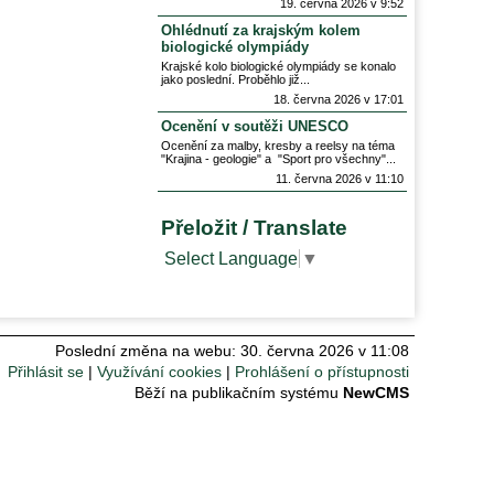
19. června 2026 v 9:52
Ohlédnutí za krajským kolem
biologické olympiády
Krajské kolo biologické olympiády se konalo
jako poslední. Proběhlo již
18. června 2026 v 17:01
Ocenění v soutěži UNESCO
Ocenění za malby, kresby a reelsy na téma
"Krajina - geologie" a "Sport pro všechny"
11. června 2026 v 11:10
Přeložit / Translate
Select Language
▼
Poslední změna na webu: 30. června 2026 v 11:08
Přihlásit se
Využívání cookies
Prohlášení o přístupnosti
Běží na publikačním systému
NewCMS