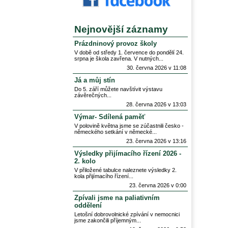
Nejnovější záznamy
Prázdninový provoz školy
V době od středy 1. července do pondělí 24.
srpna je škola zavřena. V nutných
30. června 2026 v 11:08
Já a můj stín
Do 5. září můžete navštívit výstavu
závěrečných
28. června 2026 v 13:03
Výmar- Sdílená paměť
V polovině května jsme se zúčastnili česko -
německého setkání v německé
23. června 2026 v 13:16
Výsledky přijímacího řízení 2026 -
2. kolo
V přiložené tabulce naleznete výsledky 2.
kola přijímacího řízení
23. června 2026 v 0:00
Zpívali jsme na paliativním
oddělení
Letošní dobrovolnické zpívání v nemocnici
jsme zakončili příjemným