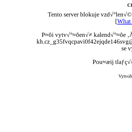
C
Tento server blokuje vzd√°len√©
[
What 
P≈ôi vytv√°≈ôen√≠ kalend√°≈ôe ‚Ä
kh.cz_g35fvqcpavi0f42ejqde146svg@g
se v
Pou≈æij tlaƒç√
Vytvoř