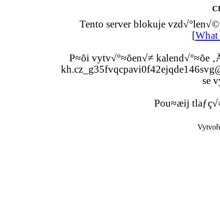
C
Tento server blokuje vzd√°len√©
[
What 
P≈ôi vytv√°≈ôen√≠ kalend√°≈ôe ‚Ä
kh.cz_g35fvqcpavi0f42ejqde146svg@g
se v
Pou≈æij tlaƒç√
Vytvoř