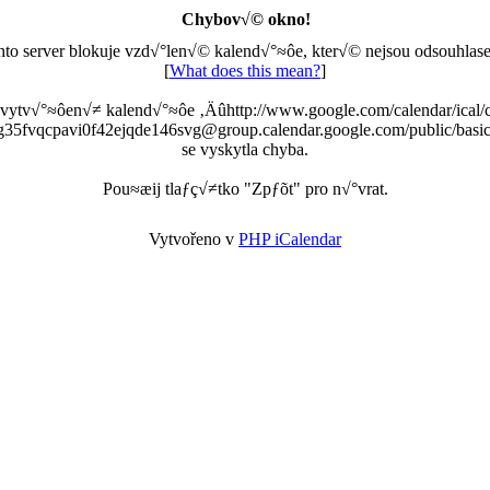
Chybov√© okno!
nto server blokuje vzd√°len√© kalend√°≈ôe, kter√© nejsou odsouhlase
[
What does this mean?
]
 vytv√°≈ôen√≠ kalend√°≈ôe ‚Äûhttp://www.google.com/calendar/ical/
g35fvqcpavi0f42ejqde146svg@group.calendar.google.com/public/basic
se vyskytla chyba.
Pou≈æij tlaƒç√≠tko "Zpƒõt" pro n√°vrat.
Vytvořeno v
PHP iCalendar