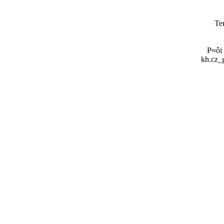
Te
P≈ôi
kh.cz_