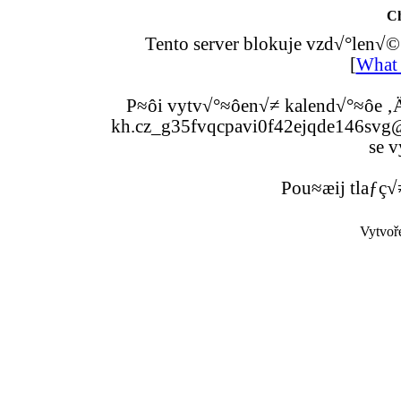
C
Tento server blokuje vzd√°len√©
[
What 
P≈ôi vytv√°≈ôen√≠ kalend√°≈ôe ‚Ä
kh.cz_g35fvqcpavi0f42ejqde146svg@g
se v
Pou≈æij tlaƒç√
Vytvoř