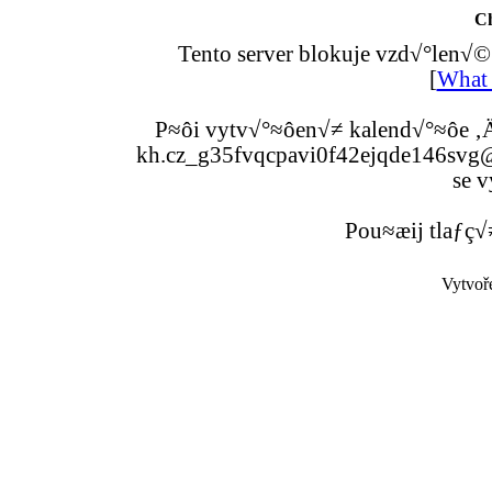
C
Tento server blokuje vzd√°len√©
[
What 
P≈ôi vytv√°≈ôen√≠ kalend√°≈ôe ‚Ä
kh.cz_g35fvqcpavi0f42ejqde146svg@g
se v
Pou≈æij tlaƒç√
Vytvoř