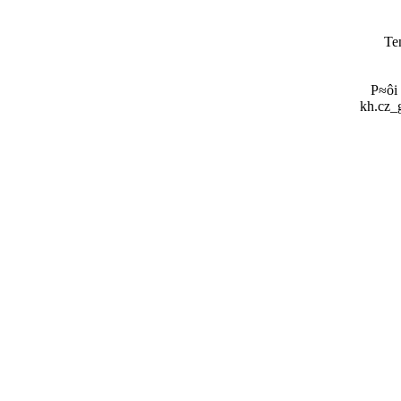
Te
P≈ôi
kh.cz_