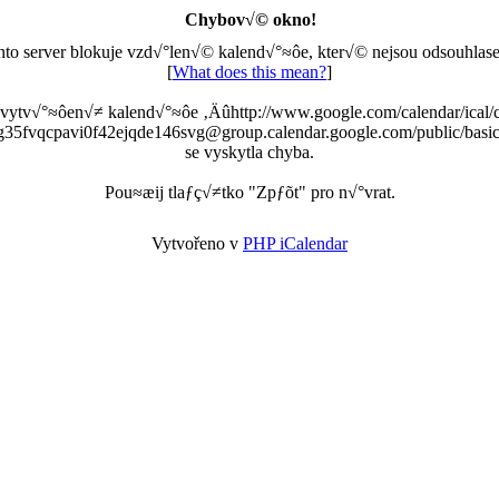
Chybov√© okno!
nto server blokuje vzd√°len√© kalend√°≈ôe, kter√© nejsou odsouhlase
[
What does this mean?
]
 vytv√°≈ôen√≠ kalend√°≈ôe ‚Äûhttp://www.google.com/calendar/ical/
g35fvqcpavi0f42ejqde146svg@group.calendar.google.com/public/basic
se vyskytla chyba.
Pou≈æij tlaƒç√≠tko "Zpƒõt" pro n√°vrat.
Vytvořeno v
PHP iCalendar