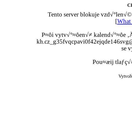
C
Tento server blokuje vzd√°len√©
[
What 
P≈ôi vytv√°≈ôen√≠ kalend√°≈ôe ‚Ä
kh.cz_g35fvqcpavi0f42ejqde146svg@g
se v
Pou≈æij tlaƒç√
Vytvoř