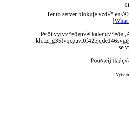
C
Tento server blokuje vzd√°len√©
[
What 
P≈ôi vytv√°≈ôen√≠ kalend√°≈ôe ‚Ä
kh.cz_g35fvqcpavi0f42ejqde146svg@g
se v
Pou≈æij tlaƒç√
Vytvoř