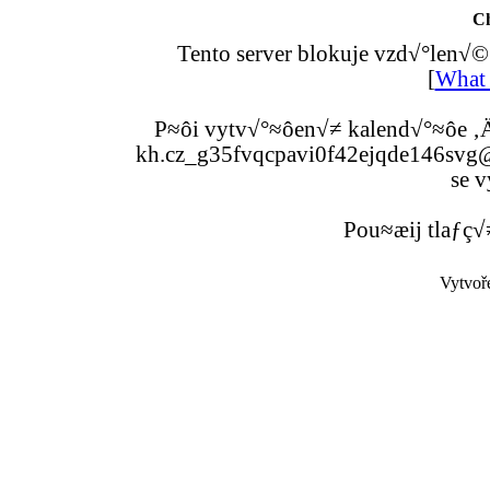
C
Tento server blokuje vzd√°len√©
[
What 
P≈ôi vytv√°≈ôen√≠ kalend√°≈ôe ‚Ä
kh.cz_g35fvqcpavi0f42ejqde146svg@g
se v
Pou≈æij tlaƒç√
Vytvoř